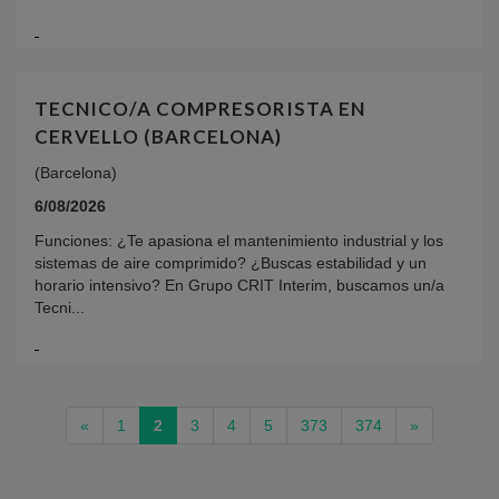
TECNICO/A COMPRESORISTA EN
CERVELLO (BARCELONA)
(Barcelona)
6/08/2026
Funciones: ¿Te apasiona el mantenimiento industrial y los
sistemas de aire comprimido? ¿Buscas estabilidad y un
horario intensivo? En Grupo CRIT Interim, buscamos un/a
Tecni...
(current)
«
1
2
3
4
5
373
374
»