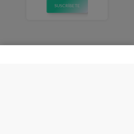
SUSCRÍBETE
Esta plataforma almacena cookies para ofrecer una mejor
Entiendo
experiencia. Navegando consiente su uso.
Política