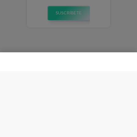
SUSCRÍBETE
Esta plataforma almacena cookies para ofrecer una mejor
Entiendo
experiencia. Navegando consiente su uso.
Política