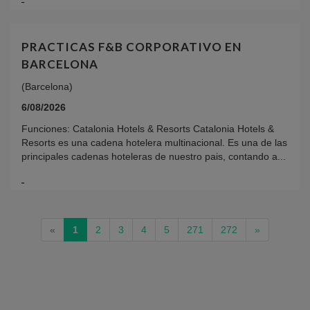
PRACTICAS F&B CORPORATIVO EN
BARCELONA
(Barcelona)
6/08/2026
Funciones: Catalonia Hotels & Resorts Catalonia Hotels &
Resorts es una cadena hotelera multinacional. Es una de las
principales cadenas hoteleras de nuestro pais, contando a...
(current)
«
1
2
3
4
5
271
272
»