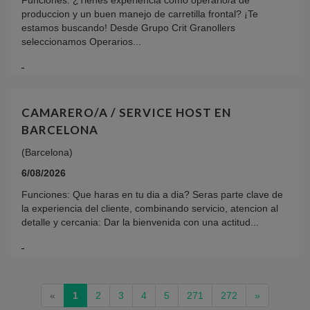
Funciones: ¿Tienes experiencia como operario/a de
produccion y un buen manejo de carretilla frontal? ¡Te
estamos buscando! Desde Grupo Crit Granollers
seleccionamos Operarios...
CAMARERO/A / SERVICE HOST EN
BARCELONA
(Barcelona)
6/08/2026
Funciones: Que haras en tu dia a dia? Seras parte clave de
la experiencia del cliente, combinando servicio, atencion al
detalle y cercania: Dar la bienvenida con una actitud...
(current)
«
1
2
3
4
5
271
272
»