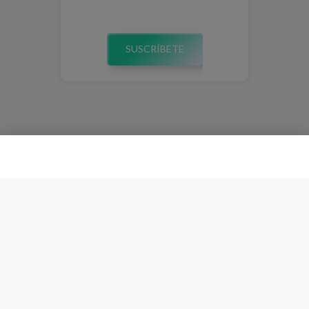
SUSCRÍBETE
Esta plataforma almacena cookies para ofrecer una mejor
Entiendo
experiencia. Navegando consiente su uso.
Política