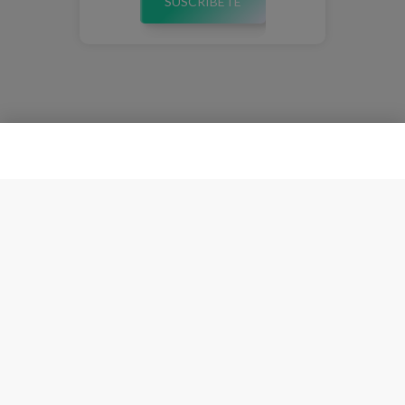
SUSCRÍBETE
Esta plataforma almacena cookies para ofrecer una mejor
Entiendo
experiencia. Navegando consiente su uso.
Política