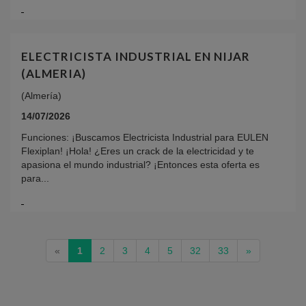
ELECTRICISTA INDUSTRIAL EN NIJAR
(ALMERIA)
(Almería)
14/07/2026
Funciones: ¡Buscamos Electricista Industrial para EULEN
Flexiplan! ¡Hola! ¿Eres un crack de la electricidad y te
apasiona el mundo industrial? ¡Entonces esta oferta es
para...
(current)
«
1
2
3
4
5
32
33
»