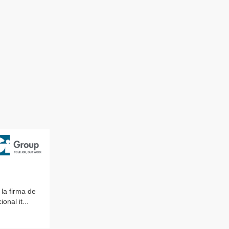
la firma de
nal it...