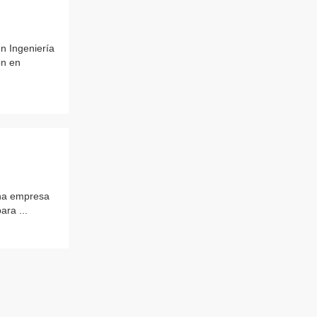
 Ingeniería
ón en
una empresa
ara ...