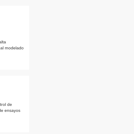
alta
 al modelado
rol de
 de ensayos