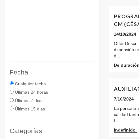
PROGRA
CM (CÉS
14/10/2024
Offer Descri
dimensión n
d...
De duració
Fecha
Cualquier fecha
AUXILIA
Últimas 24 horas
7/10/2024
Últimos 7 dias
La persona 
Últimos 15 dias
calidad tant
f...
Categorías
Indefinido