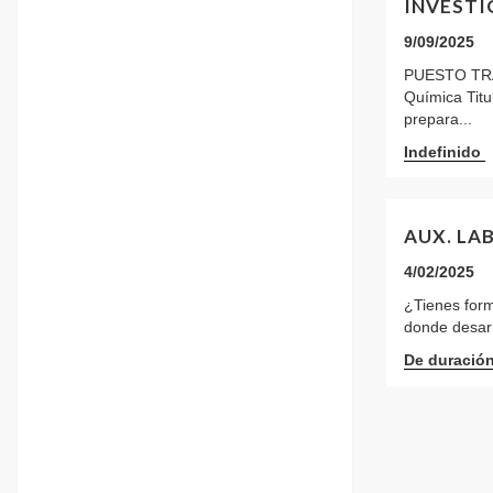
INVEST
9/09/2025
PUESTO TRAB
Química Tit
prepara...
Indefinido
AUX. LA
4/02/2025
¿Tienes form
donde desarr
De duració