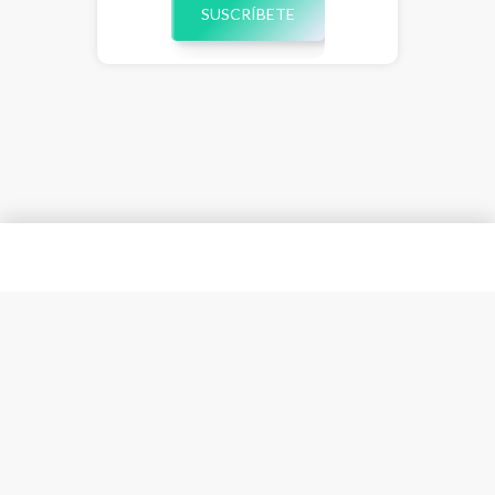
SUSCRÍBETE
Esta plataforma almacena cookies para ofrecer una mejor
Entiendo
experiencia. Navegando consiente su uso.
Política