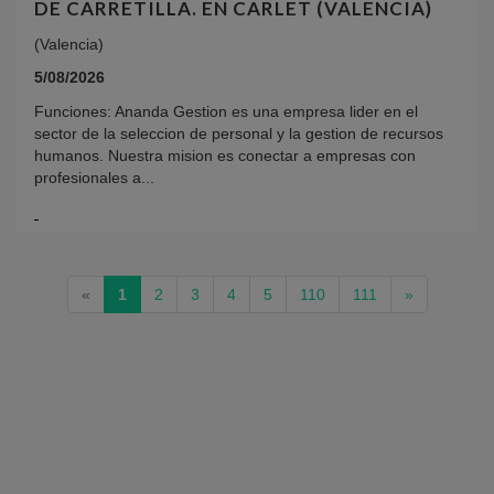
DE CARRETILLA. EN CARLET (VALENCIA)
(Valencia)
5/08/2026
Funciones: Ananda Gestion es una empresa lider en el
sector de la seleccion de personal y la gestion de recursos
humanos. Nuestra mision es conectar a empresas con
profesionales a...
(current)
«
1
2
3
4
5
110
111
»