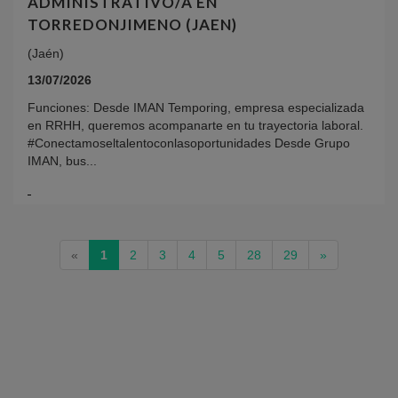
ADMINISTRATIVO/A EN
TORREDONJIMENO (JAEN)
(Jaén)
13/07/2026
Funciones: Desde IMAN Temporing, empresa especializada
en RRHH, queremos acompanarte en tu trayectoria laboral.
#Conectamoseltalentoconlasoportunidades Desde Grupo
IMAN, bus...
(current)
«
1
2
3
4
5
28
29
»