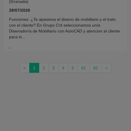
(Granada)
28/07/2026
Funciones: ¿Te apasiona el diseno de mobiliario y el trato
con el cliente? En Grupo Crit seleccionamos un/a
Disenador/a de Mobiliario con AutoCAD y atencion al cliente
para in...
(current)
«
1
2
3
4
5
81
82
»