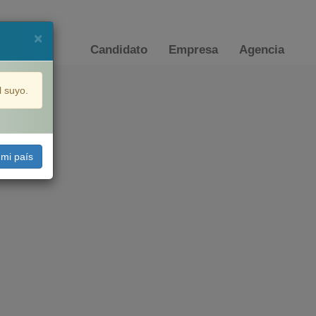
×
Candidato
Empresa
Agencia
l suyo.
 mi país