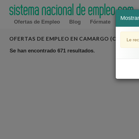
Mostra
Ofertas de Empleo
Blog
Fórmate
Práctic
OFERTAS DE EMPLEO EN CAMARGO (CANTABR
Le rec
Se han encontrado 671 resultados.