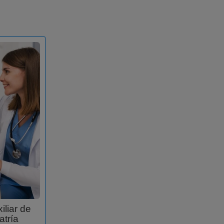
iliar de
atría