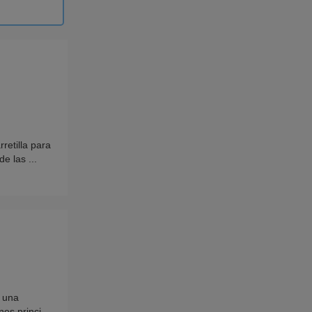
etilla para
e las ...
 una
es princi...