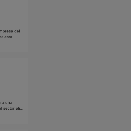
mpresa del
r esta...
ra una
sector ali...