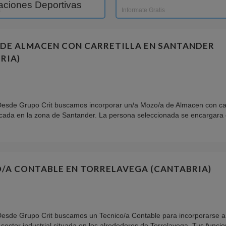
laciones Deportivas
s
Informate Gratis
DE ALMACEN CON CARRETILLA EN SANTANDER
RIA)
esde Grupo Crit buscamos incorporar un/a Mozo/a de Almacen con carr
ada en la zona de Santander. La persona seleccionada se encargara d
/A CONTABLE EN TORRELAVEGA (CANTABRIA)
Desde Grupo Crit buscamos un Tecnico/a Contable para incorporarse a
sector industrial situada en los alrededores de Torrelavega. Tus funcion