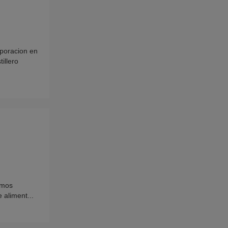
poracion en
illero
amos
 aliment...