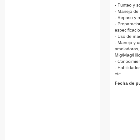
- Punteo y s
- Manejo de
- Repaso y r
- Preparacio
especificaci
- Uso de maq
- Manejo y u
amoladoras, t
Mig/Mag/Hil
- Conocimien
- Habilidade
etc.
Fecha de pu