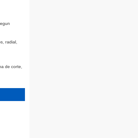
segun
, radial,
na de corte,