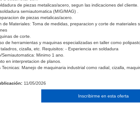
oldadura de piezas metalicas/acero, segun las indicaciones del cliente.
 soldadura semiautomatica (MIG/MAG) .
eparacion de piezas metalicas/acero.
n de Materiales: Toma de medidas, preparacion y corte de materiales 
ones
uinas de corte.
so de herramientas y maquinas especializadas en taller como polipastos
aladros, cizalla, etc. Requisitos: - Experiencia en soldadura
o/Semiautomatica: Minimo 1 ano.
to en interpretacion de planos.
s Tecnicas: Manejo de maquinaria industrial como radial, cizalla, maqui
blicación:
11/05/2026
Inscribirme en esta oferta