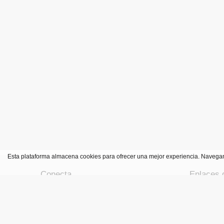
Esta plataforma almacena cookies para ofrecer una mejor experiencia. Navega
Conecta
Enlaces d
Agencia de
Ofertas 
Form
Bl