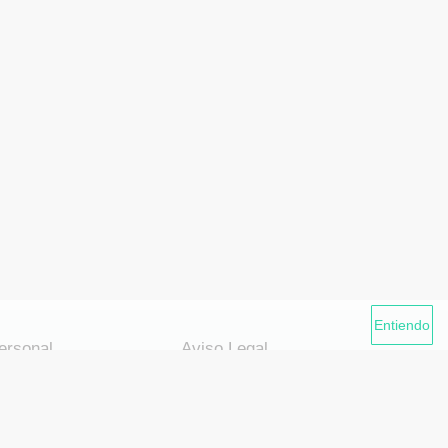
Entiendo
ersonal
Aviso Legal
datos
Política de privacidad
esas
Política de cookies
cias
Aviso legal