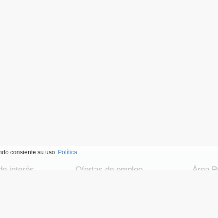
ndo consiente su uso.
Política
e interés
Ofertas de empleo
Área P
 colocación
Ofertas en España
Candi
de empleo
Ofertas en Madrid
Empr
ación
Ofertas en Barcelona
Agen
og
Ofertas en categorias