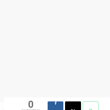
0
Esta plataforma almacena cookies para ofrecer una mejor
Entiendo