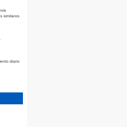
evia
s similares.
.
iento diario