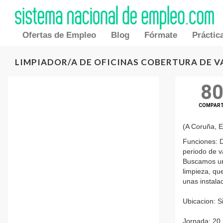
Ofertas de Empleo
Blog
Fórmate
Práctic
LIMPIADOR/A DE OFICINAS COBERTURA DE VA
8
COMPAR
(A Coruña, 
Funciones: 
periodo de v
Buscamos una
limpieza, qu
unas instala
Ubicacion: Si
Jornada: 20