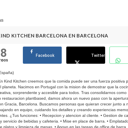
as
KIND KITCHEN BARCELONA EN BARCELONA
68
Facebook
Twitter
TIDOS
 España)
n Kind Kitchen creemos que la comida puede ser una fuerza positiva p
l planeta. Nacimos en Portugal con la mision de demostrar que la coci
eativa, sorprendente y accesible para todos. Tras consolidarnos como
n restauracion plantbased, damos ahora un nuevo paso con la apertur
en Gracia, Barcelona. Buscamos personas que quieran crecer junto a 
abajando en equipo, cuidando los detalles y creando experiencias mem
ntes. ¿Tus funciones: • Recepcion y atencion al cliente. • Gestion de ca
y servicio de bebidas y cafeteria. • Mise en place de barra. • Emplatad
e platos y limpieza de mesas. • Apoyo en las tareas de office de barra. 