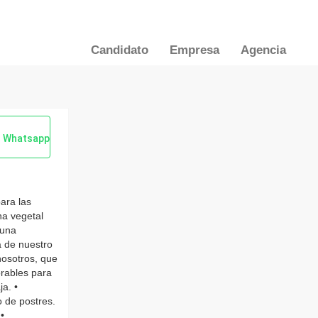
Candidato
Empresa
Agencia
Whatsapp
ara las
na vegetal
 una
a de nuestro
nosotros, que
orables para
ja. •
o de postres.
•