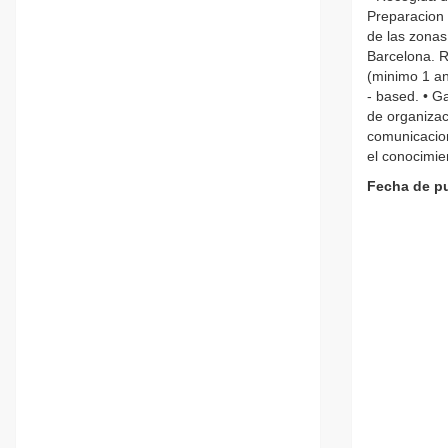
Preparacion 
de las zonas
Barcelona. R
(minimo 1 ano
- based. • G
de organizaci
comunicacion
el conocimie
Fecha de pu