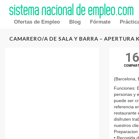
Ofertas de Empleo
Blog
Fórmate
Práctic
CAMARERO/A DE SALA Y BARRA – APERTURA 
1
COMPAR
(Barcelona,
Funciones: E
personas y e
puede ser cr
referencia e
restaurante 
disfruten tr
nuestros clie
Preparacion 
• Recogida d