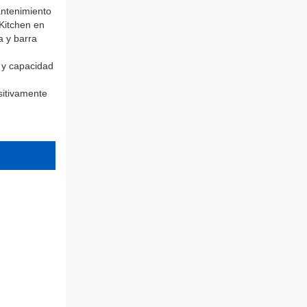
antenimiento
Kitchen en
a y barra
d y capacidad
sitivamente