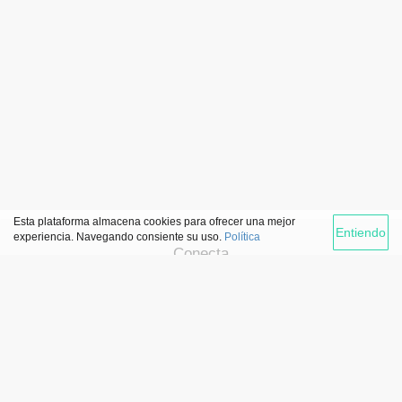
Esta plataforma almacena cookies para ofrecer una mejor
Entiendo
experiencia. Navegando consiente su uso.
Política
Conecta
Enlaces de interés
Agencia de colocación
Ofertas de empleo