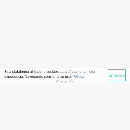
Esta plataforma almacena cookies para ofrecer una mejor
Entiendo
experiencia. Navegando consiente su uso.
Política
Conecta
Enlaces de interés
Agencia de colocación
Ofertas de empleo